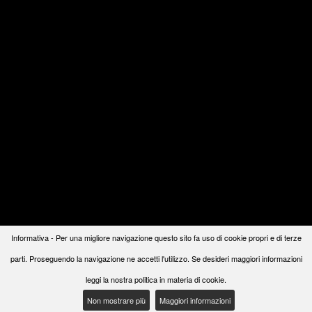
Informativa - Per una migliore navigazione questo sito fa uso di cookie propri e di terze
parti. Proseguendo la navigazione ne accetti l'utilizzo. Se desideri maggiori informazioni
leggi la nostra politica in materia di cookie.
Non mostrare più
Maggiori informazioni