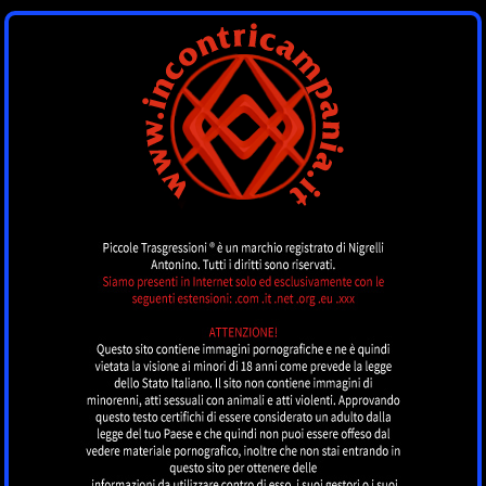
INCONTRI
CAMPANIA
by piccoletrasgressioni.it
MENU
Nessun annuncio